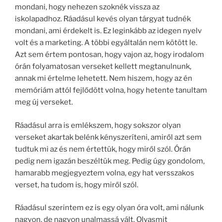
mondani, hogy nehezen szoknék vissza az
iskolapadhoz. Ráadásul kevés olyan tárgyat tudnék
mondani, ami érdekelt is. Ez leginkább az idegen nyelv
volt és a marketing. A többi egyáltalán nem kötött le.
Azt sem értem pontosan, hogy vajon az, hogy irodalom
órán folyamatosan verseket kellett megtanulnunk,
annak mi értelme lehetett. Nem hiszem, hogy az én
memóriám attól fejlődött volna, hogy hetente tanultam
meg új verseket.
Ráadásul arra is emlékszem, hogy sokszor olyan
verseket akartak belénk kényszeríteni, amiről azt sem
tudtuk mi az és nem értettük, hogy miről szól. Órán
pedig nem igazán beszéltük meg. Pedig úgy gondolom,
hamarabb megjegyeztem volna, egy hat versszakos
verset, ha tudom is, hogy miről szól.
Ráadásul szerintem ez is egy olyan óra volt, ami nálunk
nagyon, de nagyon unalmassá vált. Olyasmit