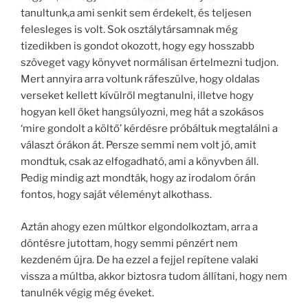
tanultunk,a ami senkit sem érdekelt, és teljesen
felesleges is volt. Sok osztálytársamnak még
tizedikben is gondot okozott, hogy egy hosszabb
szöveget vagy könyvet normálisan értelmezni tudjon.
Mert annyira arra voltunk ráfeszülve, hogy oldalas
verseket kellett kívülről megtanulni, illetve hogy
hogyan kell őket hangsúlyozni, meg hát a szokásos
‘mire gondolt a költő’ kérdésre próbáltuk megtalálni a
választ órákon át. Persze semmi nem volt jó, amit
mondtuk, csak az elfogadható, ami a könyvben áll.
Pedig mindig azt mondták, hogy az irodalom órán
fontos, hogy saját véleményt alkothass.
Aztán ahogy ezen múltkor elgondolkoztam, arra a
döntésre jutottam, hogy semmi pénzért nem
kezdeném újra. De ha ezzel a fejjel repítene valaki
vissza a múltba, akkor biztosra tudom állítani, hogy nem
tanulnék végig még éveket.