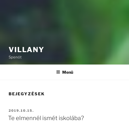
VILLANY
Spenót
Menü
BEJEGYZÉSEK
BEKÜLDVE:
2019.10.15.
Te elmennél ismét iskolába?