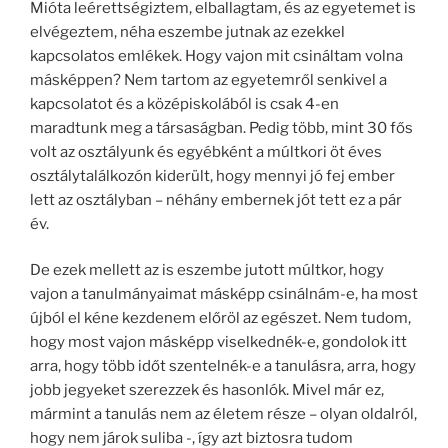
Mióta leérettségiztem, elballagtam, és az egyetemet is
elvégeztem, néha eszembe jutnak az ezekkel
kapcsolatos emlékek. Hogy vajon mit csináltam volna
másképpen? Nem tartom az egyetemről senkivel a
kapcsolatot és a középiskolából is csak 4-en
maradtunk meg a társaságban. Pedig több, mint 30 fős
volt az osztályunk és egyébként a múltkori öt éves
osztálytalálkozón kiderült, hogy mennyi jó fej ember
lett az osztályban – néhány embernek jót tett ez a pár
év.
De ezek mellett az is eszembe jutott múltkor, hogy
vajon a tanulmányaimat másképp csinálnám-e, ha most
újból el kéne kezdenem előröl az egészet. Nem tudom,
hogy most vajon másképp viselkednék-e, gondolok itt
arra, hogy több időt szentelnék-e a tanulásra, arra, hogy
jobb jegyeket szerezzek és hasonlók. Mivel már ez,
mármint a tanulás nem az életem része – olyan oldalról,
hogy nem járok suliba -, így azt biztosra tudom