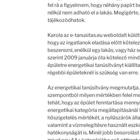
fel rá a figyelmem, hogy néhány papírt be
nélkül nem adható el a lakás. Megígérte,
tájékozódhatok.
Karola az e-tanusitas.eu weboldalt kü
hogy az ingatlanok eladása előtt kötele
beszerezni, enélkül egy lakás, vagy ház 
szerint 2009 januárja óta kötelező mind
épületre energetikai tanúsítványt kiállít
régebbi épületeknél is szükség van erre.
Az energetikai tanúsítvány megmutatja, 
szempontból milyen mértékben felel me
tehát, hogy az épület fenntartása mennyi
energetikai kategória megállapításánál 
hőszigetelés mértékét, a nyílászárók álla
valamint a vízmelegítésre használt esz
hatékonyságát is. Minél jobb besorolást 