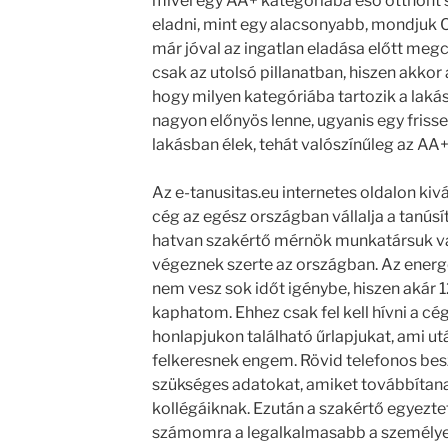
mivel egy AA+ kategóriába eső otthont
eladni, mint egy alacsonyabb, mondjuk 
már jóval az ingatlan eladása előtt megcs
csak az utolsó pillanatban, hiszen akkor a
hogy milyen kategóriába tartozik a lak
nagyon előnyös lenne, ugyanis egy frissen
lakásban élek, tehát valószínűleg az AA
Az e-tanusitas.eu internetes oldalon kiv
cég az egész országban vállalja a tanúsí
hatvan szakértő mérnök munkatársuk va
végeznek szerte az országban. Az energe
nem vesz sok időt igénybe, hiszen akár 
kaphatom. Ehhez csak fel kell hívni a cége
honlapjukon található űrlapjukat, ami u
felkeresnek engem. Rövid telefonos besz
szükséges adatokat, amiket továbbítanak 
kollégáiknak. Ezután a szakértő egyezte
számomra a legalkalmasabb a személyes 