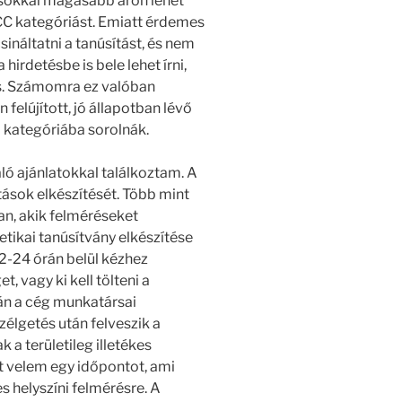
 sokkal magasabb áron lehet
CC kategóriást. Emiatt érdemes
ináltatni a tanúsítást, és nem
 hirdetésbe is bele lehet írni,
ás. Számomra ez valóban
 felújított, jó állapotban lévő
+ kategóriába sorolnák.
áló ajánlatokkal találkoztam. A
tások elkészítését. Több mint
n, akik felméréseket
tikai tanúsítvány elkészítése
12-24 órán belül kézhez
t, vagy ki kell tölteni a
tán a cég munkatársai
élgetés után felveszik a
a területileg illetékes
t velem egy időpontot, ami
helyszíni felmérésre. A