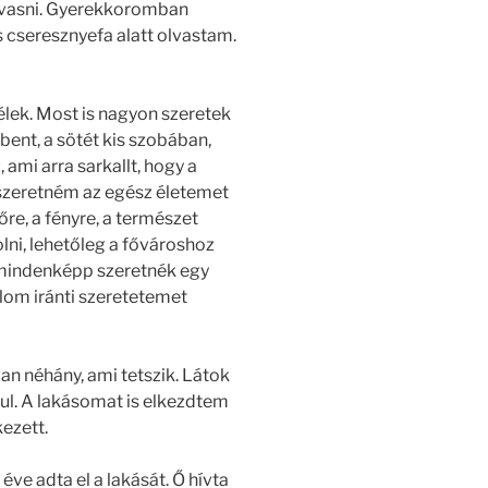
lvasni. Gyerekkoromban
 cseresznyefa alatt olvastam.
élek. Most is nagyon szeretek
bent, a sötét kis szobában,
 ami arra sarkallt, hogy a
szeretném az egész életemet
őre, a fényre, a természet
lni, lehetőleg a fővároshoz
 mindenképp szeretnék egy
alom iránti szeretetemet
an néhány, ami tetszik. Látok
ul. A lakásomat is elkezdtem
ezett.
éve adta el a lakását. Ő hívta