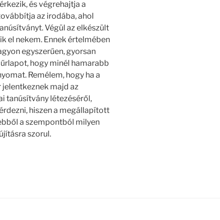
kezik, és végrehajtja a
ovábbítja az irodába, ahol
tanúsítványt. Végül az elkészült
ik el nekem. Ennek értelmében
nagyon egyszerűen, gyorsan
 űrlapot, hogy minél hamarabb
ányomat. Remélem, hogy ha a
or jelentkeznek majd az
i tanúsítvány létezéséről,
érdezni, hiszen a megállapított
 ebből a szempontból milyen
jításra szorul.