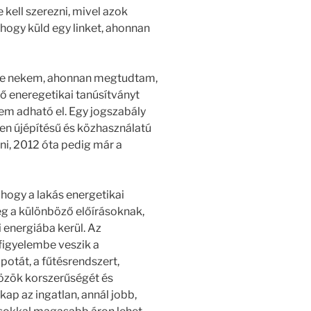
 kell szerezni, mivel azok
 hogy küld egy linket, ahonnan
ldte nekem, ahonnan megtudtam,
ző eneregetikai tanúsítványt
sem adható el. Egy jogszabály
en újépítésű és közhasználatú
ani, 2012 óta pedig már a
hogy a lakás energetikai
g a különböző előírásoknak,
 energiába kerül. Az
figyelembe veszik a
potát, a fűtésrendszert,
közök korszerűségét és
kap az ingatlan, annál jobb,