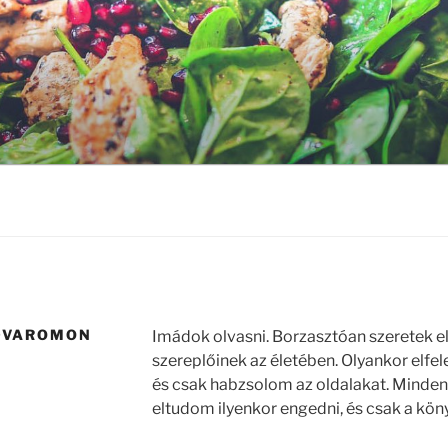
UDVAROMON
Imádok olvasni. Borzasztóan szeretek e
szereplőinek az életében. Olyankor elfe
és csak habzsolom az oldalakat. Mind
eltudom ilyenkor engedni, és csak a kön