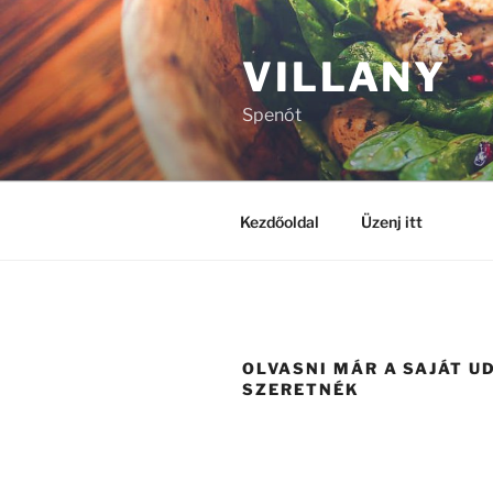
Tartalomhoz
VILLANY
Spenót
Kezdőoldal
Üzenj itt
OLVASNI MÁR A SAJÁT 
SZERETNÉK