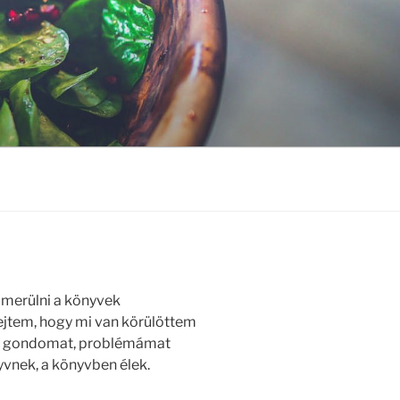
lmerülni a könyvek
lejtem, hogy mi van körülöttem
en gondomat, problémámat
yvnek, a könyvben élek.