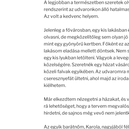
A legjobban a természetben szeretek o
rendszerint az udvaronkon álló hatalmas
Az volt a kedvenc helyem.
Jelenleg a fővárosban, egy kis lakásban 
olvasni, de megközelítőleg sem olyan jó 
mint egy gyönyörű kertben. Főként ez az,
lakásom eladása mellett döntsek. Nem 
egy kis lyukban letölteni. Vágyok a leveg
közelségére. Szeretnék egy házat vásáro
közeli falvak egyikében. Az udvaromra
cseresznyefát ültetni, ahol majd az irod
kiélhetem.
Már elkezdtem nézegetni a házakat, és v
rá lehetőséget, hogy a tervem megvalós
hirdetni, de sajnos még vevő nem jelentk
Az egyik barátnőm, Karola, nagyjából fél 