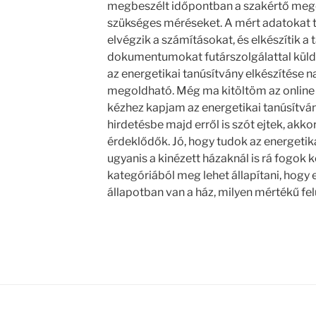
megbeszélt időpontban a szakértő megér
szükséges méréseket. A mért adatokat t
elvégzik a számításokat, és elkészítik a 
dokumentumokat futárszolgálattal küld
az energetikai tanúsítvány elkészítése 
megoldható. Még ma kitöltöm az online
kézhez kapjam az energetikai tanúsítv
hirdetésbe majd erről is szót ejtek, akk
érdeklődők. Jó, hogy tudok az energetika
ugyanis a kinézett házaknál is rá fogok k
kategóriából meg lehet állapítani, hogy
állapotban van a ház, milyen mértékű felú