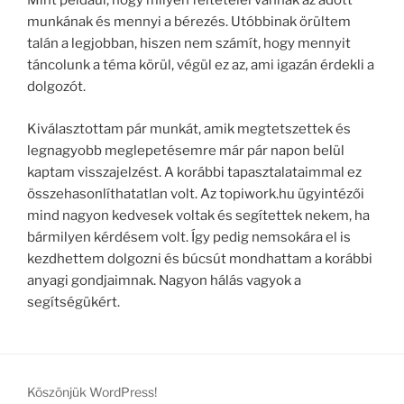
Mint például, hogy milyen feltételei vannak az adott
munkának és mennyi a bérezés. Utóbbinak örültem
talán a legjobban, hiszen nem számít, hogy mennyit
táncolunk a téma körül, végül ez az, ami igazán érdekli a
dolgozót.
Kiválasztottam pár munkát, amik megtetszettek és
legnagyobb meglepetésemre már pár napon belül
kaptam visszajelzést. A korábbi tapasztalataimmal ez
összehasonlíthatatlan volt. Az topiwork.hu ügyintézői
mind nagyon kedvesek voltak és segítettek nekem, ha
bármilyen kérdésem volt. Így pedig nemsokára el is
kezdhettem dolgozni és búcsút mondhattam a korábbi
anyagi gondjaimnak. Nagyon hálás vagyok a
segítségükért.
Köszönjük WordPress!