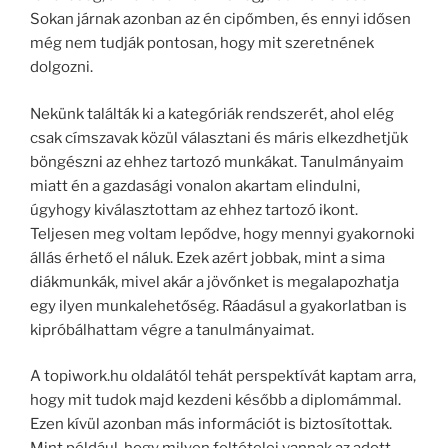
Sokan járnak azonban az én cipőmben, és ennyi idősen
még nem tudják pontosan, hogy mit szeretnének
dolgozni.
Nekünk találták ki a kategóriák rendszerét, ahol elég
csak címszavak közül választani és máris elkezdhetjük
böngészni az ehhez tartozó munkákat. Tanulmányaim
miatt én a gazdasági vonalon akartam elindulni,
úgyhogy kiválasztottam az ehhez tartozó ikont.
Teljesen meg voltam lepődve, hogy mennyi gyakornoki
állás érhető el náluk. Ezek azért jobbak, mint a sima
diákmunkák, mivel akár a jövőnket is megalapozhatja
egy ilyen munkalehetőség. Ráadásul a gyakorlatban is
kipróbálhattam végre a tanulmányaimat.
A topiwork.hu oldalától tehát perspektívát kaptam arra,
hogy mit tudok majd kezdeni később a diplomámmal.
Ezen kívül azonban más információt is biztosítottak.