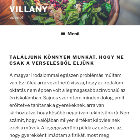
Tartalomhoz
VILLANY
Spenót
Menü
TALÁLJUNK KÖNNYEN MUNKÁT, HOGY NE
CSAK A VERSELÉSBŐL ÉLJÜNK
A magyar irodalommal egészen problémás múltam
van. Ez főleg arra vezethető vissza, hogy az irodalom
oktatás nem éppen volt a legmagasabb színvonalú az
én iskolámban. Sajnos szerintem minden dolog, amit
erőltetve tanítanak a gyerekeknek, arra van
kárhoztatva, hogy később negatívan tekintsünk rá. Nem
számít, hogy valójában milyen értéket képviselnek
ezek a művek. A legegyszerűbb példa az egészre az,
hogy gyerekként imádtam a fizikát, most meg