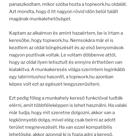
panaszkodtam, mikor szóba hozta a topiwork.hu oldalát.
Azt mondta, hogy ő itt nagyon rövid időn belül talált
magának munkalehetőséget.
Kaptam az alkalmon és amint hazaértem, be is írtam a
keresőbe, hogy topiwork.hu. Nemsokára már el is
kezdtem az oldal böngészését és az első benyomások
nagyon pozitívak voltak. Le voltam döbbenve attól,
hogy az oldal ilyen letisztult és ennyire érthetően van
kialakítva. A munkakeresés világa szerintem leginkább
egy labirintushoz hasonlít, a topiwork.hu azonban
képes volt ezt az egészet leegyszerűsíteni.
Ezt pedig főleg a munkahely kereső funkcióval tudták
elérni, amit többféleképpen is lehet használni. Ha valaki
már tudja, hogy mit szeretne dolgozni, akkor van a
legkönnyebb dolga, mivel elég csak beírni az adott
terület megnevezését. Ha van ezzel kompatibilis
lehetőség, akkor azonnal ki is fogja adni a kereső.