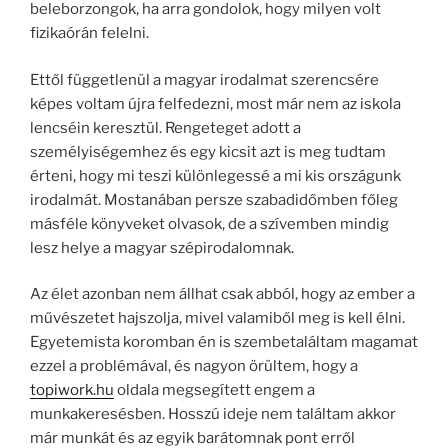
beleborzongok, ha arra gondolok, hogy milyen volt
fizikaórán felelni.
Ettől függetlenül a magyar irodalmat szerencsére
képes voltam újra felfedezni, most már nem az iskola
lencséin keresztül. Rengeteget adott a
személyiségemhez és egy kicsit azt is meg tudtam
érteni, hogy mi teszi különlegessé a mi kis országunk
irodalmát. Mostanában persze szabadidőmben főleg
másféle könyveket olvasok, de a szívemben mindig
lesz helye a magyar szépirodalomnak.
Az élet azonban nem állhat csak abból, hogy az ember a
művészetet hajszolja, mivel valamiből meg is kell élni.
Egyetemista koromban én is szembetaláltam magamat
ezzel a problémával, és nagyon örültem, hogy a
topiwork.hu
oldala megsegített engem a
munkakeresésben. Hosszú ideje nem találtam akkor
már munkát és az egyik barátomnak pont erről