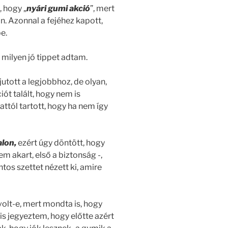
, hogy „
nyári gumi akció
”, mert
n. Azonnal a fejéhez kapott,
e.
 milyen jó tippet adtam.
jutott a legjobbhoz, de olyan,
ót talált, hogy nem is
ttól tartott, hogy ha nem így
alon,
ezért úgy döntött, hogy
m akart, első a biztonság -,
tos szettet nézett ki, amire
volt-e, mert mondta is, hogy
is jegyeztem, hogy előtte azért