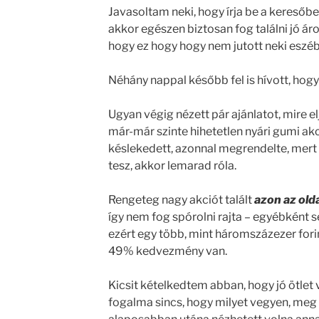
Javasoltam neki, hogy írja be a keresőbe
akkor egészen biztosan fog találni jó áro
hogy ez hogy hogy nem jutott neki eszéb
Néhány nappal később fel is hívott, hogy
Ugyan végig nézett pár ajánlatot, mire el
már-már szinte hihetetlen nyári gumi akci
késlekedett, azonnal megrendelte, mert a
tesz, akkor lemarad róla.
Rengeteg nagy akciót talált
azon az old
így nem fog spórolni rajta – egyébként se
ezért egy több, mint háromszázezer forin
49% kedvezmény van.
Kicsit kételkedtem abban, hogy jó ötlet 
fogalma sincs, hogy milyet vegyen, meg 