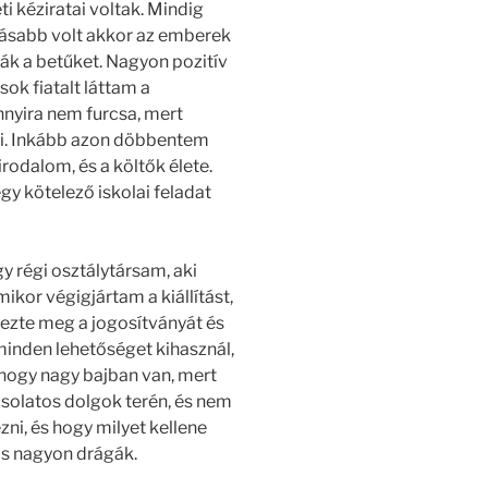
i kéziratai voltak. Mindig
ásabb volt akkor az emberek
ák a betűket. Nagyon pozitív
ok fiatalt láttam a
yira nem furcsa, mert
zni. Inkább azon döbbentem
rodalom, és a költők élete.
gy kötelező iskolai feladat
 régi osztálytársam, aki
kor végigjártam a kiállítást,
rezte meg a jogosítványát és
minden lehetőséget kihasznál,
hogy nagy bajban van, mert
solatos dolgok terén, és nem
zni, és hogy milyet kellene
os nagyon drágák.