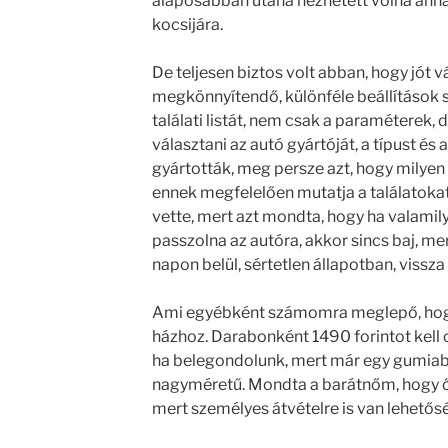
alaposabban utána nézhetett volna annak
kocsijára.
De teljesen biztos volt abban, hogy jót v
megkönnyítendő, különféle beállítások s
találati listát, nem csak a paraméterek, de
választani az autó gyártóját, a típust é
gyártották, meg persze azt, hogy milyen
ennek megfelelően mutatja a találatoka
vette, mert azt mondta, hogy ha valami
passzolna az autóra, akkor sincs baj, mer
napon belül, sértetlen állapotban, vissza
Ami egyébként számomra meglepő, hogy k
házhoz. Darabonként 1490 forintot kell c
ha belegondolunk, mert már egy gumiabr
nagyméretű. Mondta a barátnőm, hogy ő 
mert személyes átvételre is van lehetős