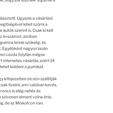
, hogy jók lesznek- a gumik a
álasztott. Ugyanis a vásárlást
egítségével lehet szűrni a
 autók szerint is. Csak ki kell
s az évszámot, amiben
 gumira lenne szükség, és
t. Egyébként nagyon lazán
lyen csoda folytán mégse
t internetes vásárlás, ezért 14
 lehet küldeni a gumikat.
ifejezetten olcsón szállítják
sak fizetni, ami valóban kevés,
oncs is elég nehéz és
szívesen elment volna érte,
ég, de az Miskolcon van.