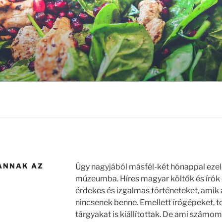
VANNAK AZ
Úgy nagyjából másfél-két hónappal ezel
múzeumba. Híres magyar költők és írók
érdekes és izgalmas történeteket, ami
nincsenek benne. Emellett írógépeket, t
tárgyakat is kiállítottak. De ami számo