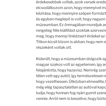
érdekesebbek voltak, azok versek eredet
elcsodálkozom azon, hogy mennyivel m
kézírása, hogy mennyire szépen formázt
és egyben meglepő is volt, hogy nagyon s
múzeumban. Ez önmagában mondjuk ann
rengeteg féle kiállítást szoktak szerve
meg, hogy mennyi tinédzsert érdekel az i
Titkon kicsit bízom is abban, hogy nem e
részeként voltak ott.
Kiderült, hogy a múzeumban dolgozik egy
magyar szakos volt az egyetemen, így ami
felajánlotta, hogy hazavisz. Nemrég sze
télen vett egy autót, így természetesen 
hogy vezethessen. Útközben elmesélte, 
még elég tapasztalatlan az autóval kapc
tudja, hogy honnan fog nyári gumit szere
vennie. Arról nem is beszélve, hogy bizt