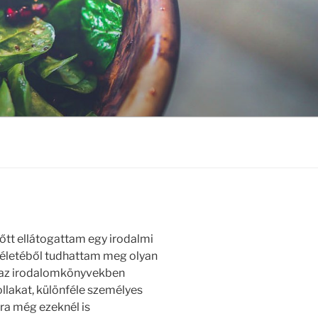
őtt ellátogattam egy irodalmi
 életéből tudhattam meg olyan
k az irodalomkönyvekben
ollakat, különféle személyes
mra még ezeknél is