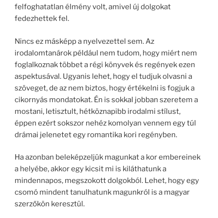
felfoghatatlan élmény volt, amivel új dolgokat
fedezhettek fel.
Nincs ez másképp a nyelvezettel sem. Az
irodalomtanárok például nem tudom, hogy miért nem
foglalkoznak többet a régi könyvek és regények ezen
aspektusával. Ugyanis lehet, hogy el tudjuk olvasni a
szöveget, de az nem biztos, hogy értékelni is fogjuk a
cikornyás mondatokat. Én is sokkal jobban szeretem a
mostani, letisztult, hétköznapibb irodalmi stílust,
éppen ezért sokszor nehéz komolyan vennem egy túl
drámai jelenetet egy romantika kori regényben.
Ha azonban beleképzeljük magunkat a kor embereinek
a helyébe, akkor egy kicsit mi is kiláthatunk a
mindennapos, megszokott dolgokból. Lehet, hogy egy
csomó mindent tanulhatunk magunkról is a magyar
szerzőkön keresztül.