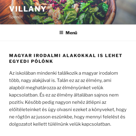
Tartalomhoz
VILLANY
Spenót
Menü
MAGYAR IRODALMI ALAKOKKAL IS LEHET
EGYEDI PÓLÓNK
Az iskolában mindenki találkozik a magyar irodalom
több, nagy alakjával is. Talán ez az az élmény, ami
alapból meghatározza az élményünket velük
kapcsolatban. És ez az élmény általában sajnos nem
pozitív. Később pedig nagyon nehéz átlépni az
előítéleteinket és úgy olvasni ezeket a könyveket, hogy
ne rögtön az jusson eszünkbe, hogy mennyi felelést és
dolgozatot kellett túlélnünk velük kapcsolatban.