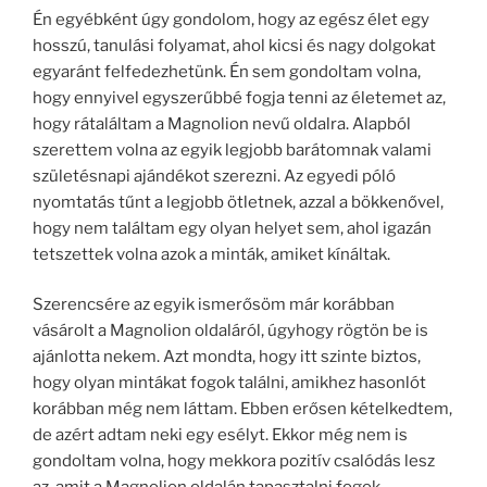
Én egyébként úgy gondolom, hogy az egész élet egy
hosszú, tanulási folyamat, ahol kicsi és nagy dolgokat
egyaránt felfedezhetünk. Én sem gondoltam volna,
hogy ennyivel egyszerűbbé fogja tenni az életemet az,
hogy rátaláltam a Magnolion nevű oldalra. Alapból
szerettem volna az egyik legjobb barátomnak valami
születésnapi ajándékot szerezni. Az egyedi póló
nyomtatás tűnt a legjobb ötletnek, azzal a bökkenővel,
hogy nem találtam egy olyan helyet sem, ahol igazán
tetszettek volna azok a minták, amiket kínáltak.
Szerencsére az egyik ismerősöm már korábban
vásárolt a Magnolion oldaláról, úgyhogy rögtön be is
ajánlotta nekem. Azt mondta, hogy itt szinte biztos,
hogy olyan mintákat fogok találni, amikhez hasonlót
korábban még nem láttam. Ebben erősen kételkedtem,
de azért adtam neki egy esélyt. Ekkor még nem is
gondoltam volna, hogy mekkora pozitív csalódás lesz