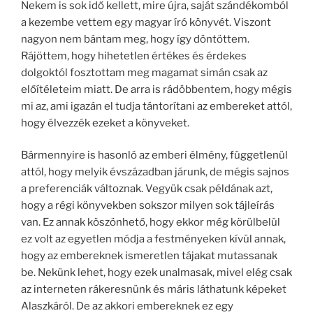
Nekem is sok idő kellett, mire újra, saját szándékomból
a kezembe vettem egy magyar író könyvét. Viszont
nagyon nem bántam meg, hogy így döntöttem.
Rájöttem, hogy hihetetlen értékes és érdekes
dolgoktól fosztottam meg magamat simán csak az
előítéleteim miatt. De arra is rádöbbentem, hogy mégis
mi az, ami igazán el tudja tántorítani az embereket attól,
hogy élvezzék ezeket a könyveket.
Bármennyire is hasonló az emberi élmény, függetlenül
attól, hogy melyik évszázadban járunk, de mégis sajnos
a preferenciák változnak. Vegyük csak példának azt,
hogy a régi könyvekben sokszor milyen sok tájleírás
van. Ez annak köszönhető, hogy ekkor még körülbelül
ez volt az egyetlen módja a festményeken kívül annak,
hogy az embereknek ismeretlen tájakat mutassanak
be. Nekünk lehet, hogy ezek unalmasak, mivel elég csak
az interneten rákeresnünk és máris láthatunk képeket
Alaszkáról. De az akkori embereknek ez egy