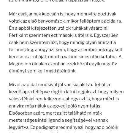
az, amit a Magnolion oldalán tapasztalni fogok.
Már csak annak kapcsán is, hogy mennyire pozitívak
voltak az első benyomások, mikor felléptem az oldalra.
Én alapból kifejezetten utálok ruhákat vásárolni.
Férfiként szerintem ezt mások is átérzik. Egyszerűen
csak nem szeretem azt, hogy mindig olyan limitált a
férfirészleg, ahogy azt sem, hogy az embernek úgy kell
keresnie a ruháját, mintha valami kincs után kutatna. A
Magnolion oldalán azonban ezek közül egyik negatív
élményt sem kell majd átélnünk.
Mivel az oldal rendkívül jól van kialakítva. Tehát, a
kezdőlapra fellépve rögtön látni fogjuk azt, hogy milyen
választékkal rendelkeznek, ahogy azt is, hogy miért is
annyira más náluk az egyedi póló nyomtatás.
Elsősorban azért, mert az itt található minták
mesterséges intelligencia segítségével vannak
legyártva. Ez pedig azt eredményezi, hogy az ő pólóik