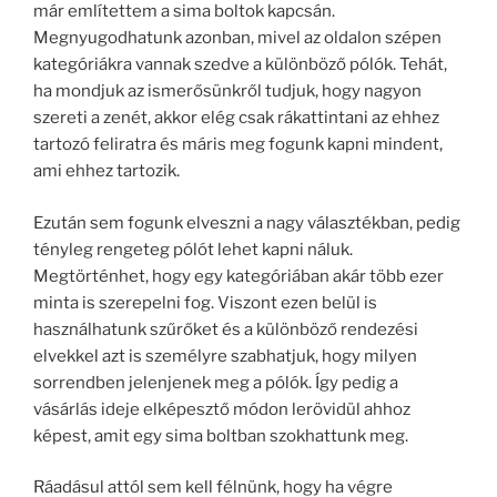
már említettem a sima boltok kapcsán.
Megnyugodhatunk azonban, mivel az oldalon szépen
kategóriákra vannak szedve a különböző pólók. Tehát,
ha mondjuk az ismerősünkről tudjuk, hogy nagyon
szereti a zenét, akkor elég csak rákattintani az ehhez
tartozó feliratra és máris meg fogunk kapni mindent,
ami ehhez tartozik.
Ezután sem fogunk elveszni a nagy választékban, pedig
tényleg rengeteg pólót lehet kapni náluk.
Megtörténhet, hogy egy kategóriában akár több ezer
minta is szerepelni fog. Viszont ezen belül is
használhatunk szűrőket és a különböző rendezési
elvekkel azt is személyre szabhatjuk, hogy milyen
sorrendben jelenjenek meg a pólók. Így pedig a
vásárlás ideje elképesztő módon lerövidül ahhoz
képest, amit egy sima boltban szokhattunk meg.
Ráadásul attól sem kell félnünk, hogy ha végre