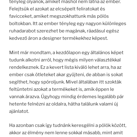
tényleg olyanok, amiket máshol nem látna az ember.
Felejtsük el azokat az elcsépelt feliratokat és
favicceket, amiket megszokhattunk más pólós
boltokban. Itt az ember tényleg egy nagyon különleges
ruhadarabot szerezhet be magának, ráadásul egész
kedvező áron a designer termékekhez képest.
Mint már mondtam, a kezdőlapon egy általános képet
tudunk alkotni arról, hogy mégis milyen választékkal
rendelkeznek. Ez a kevert lista kiváló lehet arra, ha az
ember csak ötleteket akar gyűjteni, de abban is sokat
segíthet, hogy spóroljunk. Mivel általában itt szokták
feltüntetni azokat a termékeket is, amik éppen le
vannak árazva. Úgyhogy mindig érdemes legalább pár
hetente felnézni az oldalra, hátha találunk valami új
ajánlatot.
Ha azonban csak így tudnánk keresgélni a pólók között,
akkor az élmény nem lenne sokkal másabb, mint amit